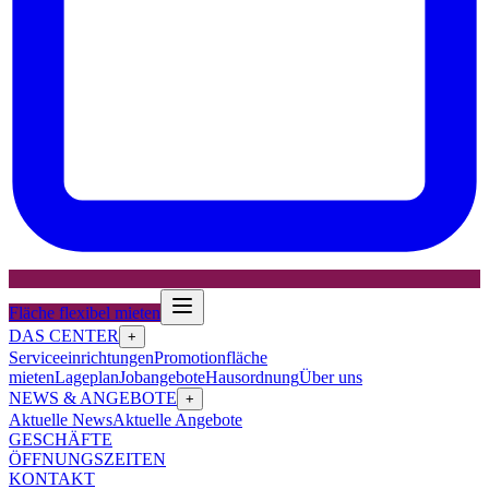
Fläche flexibel mieten
DAS CENTER
+
Serviceeinrichtungen
Promotionfläche
mieten
Lageplan
Jobangebote
Hausordnung
Über uns
NEWS & ANGEBOTE
+
Aktuelle News
Aktuelle Angebote
GESCHÄFTE
ÖFFNUNGSZEITEN
KONTAKT