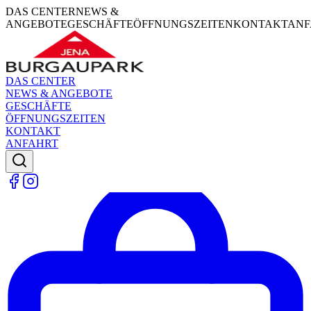
DAS CENTER
NEWS &
ANGEBOTE
GESCHÄFTE
ÖFFNUNGSZEITEN
KONTAKT
ANF
DAS CENTER
NEWS & ANGEBOTE
GESCHÄFTE
ÖFFNUNGSZEITEN
KONTAKT
ANFAHRT